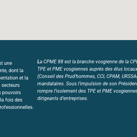
L
a CPME 88 est la branche vosgienne de la CPME
st une
TPE et PME vosgiennes auprès des élus locaux
nte, dont la
(Conseil des Prud’hommes, CCI, CPAM, URSSAF,
entation et la
mandataires. Sous l’impulsion de son Président
 secteurs
rompre l’isolement des TPE et PME vosgiennes 
s pouvoirs
dirigeants d’entreprises.
la fois des
professionnelles.