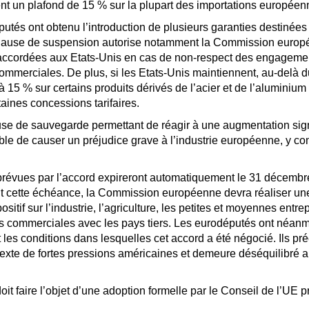
ent un plafond de 15 % sur la plupart des importations européen
utés ont obtenu l’introduction de plusieurs garanties destinées
 clause de suspension autorise notamment la Commission euro
res accordées aux Etats-Unis en cas de non-respect des engageme
ommerciales. De plus, si les Etats-Unis maintiennent, au-delà 
 15 % sur certains produits dérivés de l’acier et de l’aluminium
aines concessions tarifaires.
e de sauvegarde permettant de réagir à une augmentation sign
ble de causer un préjudice grave à l’industrie européenne, y co
es prévues par l’accord expireront automatiquement le 31 décemb
nt cette échéance, la Commission européenne devra réaliser un
sitif sur l’industrie, l’agriculture, les petites et moyennes entre
ns commerciales avec les pays tiers. Les eurodéputés ont néan
les conditions dans lesquelles cet accord a été négocié. Ils pré
texte de fortes pressions américaines et demeure déséquilibré 
oit faire l’objet d’une adoption formelle par le Conseil de l’UE p