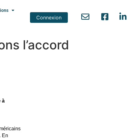
ions
Connexion
ons l’accord
 à
américains
. En