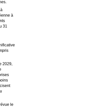
nes.
 à
péenne à
nts
du 31
ificative
mpris
re 2029,
e
prises
moins
cisent
au
révue le