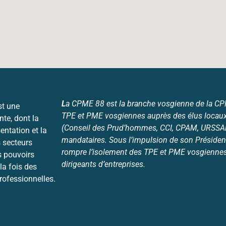
L
a CPME 88 est la branche vosgienne de la CPME
st une
TPE et PME vosgiennes auprès des élus locaux
nte, dont la
(Conseil des Prud’hommes, CCI, CPAM, URSSAF,
entation et la
mandataires. Sous l’impulsion de son Président
 secteurs
rompre l’isolement des TPE et PME vosgiennes 
s pouvoirs
dirigeants d’entreprises.
la fois des
professionnelles.