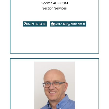
Société AUFICOM
Section Services
06 89 56 84 88
pierre.bur@auficom.fr