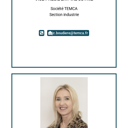
Société TEMCA
Section industrie
jc.boudiere@temca.fr