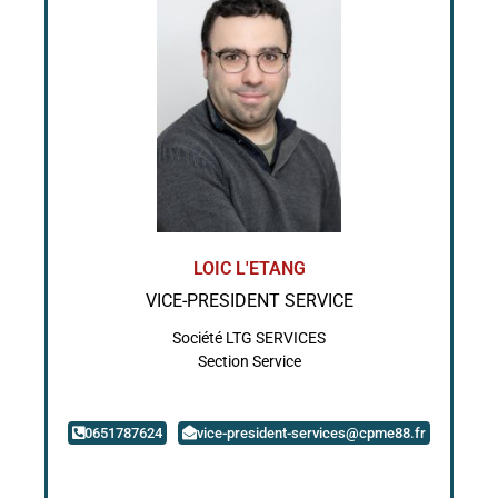
LOIC L'ETANG
VICE-PRESIDENT SERVICE
Société LTG SERVICES
Section Service
0651787624
vice-president-services@cpme88.fr