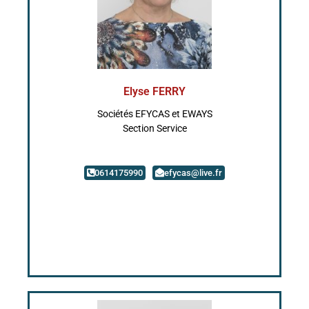
Elyse FERRY
Sociétés EFYCAS et EWAYS
Section Service
0614175990
efycas@live.fr