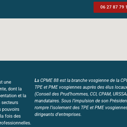
06 27 87 79 
L
a CPME 88 est la branche vosgienne de la CPME
st une
TPE et PME vosgiennes auprès des élus locaux
nte, dont la
(Conseil des Prud’hommes, CCI, CPAM, URSSAF,
entation et la
mandataires. Sous l’impulsion de son Président
 secteurs
rompre l’isolement des TPE et PME vosgiennes 
s pouvoirs
dirigeants d’entreprises.
la fois des
professionnelles.