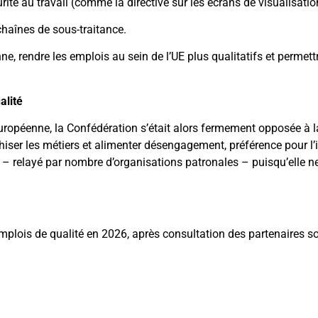
rité au travail (comme la directive sur les écrans de visualisatio
 chaînes de sous-traitance.
, rendre les emplois au sein de l’UE plus qualitatifs et permett
alité
péenne, la Confédération s’était alors fermement opposée à la d
rchiser les métiers et alimenter désengagement, préférence pour l’i
 – relayé par nombre d’organisations patronales – puisqu’elle ne 
plois de qualité en 2026, après consultation des partenaires s