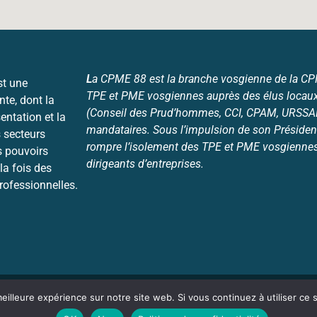
L
a CPME 88 est la branche vosgienne de la CPME
st une
TPE et PME vosgiennes auprès des élus locaux
nte, dont la
(Conseil des Prud’hommes, CCI, CPAM, URSSAF,
entation et la
mandataires. Sous l’impulsion de son Président
 secteurs
rompre l’isolement des TPE et PME vosgiennes 
s pouvoirs
dirigeants d’entreprises.
la fois des
professionnelles.
i
Vos données (RGPD)
Mentions légales
Contact
eilleure expérience sur notre site web. Si vous continuez à utiliser ce