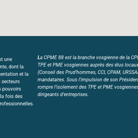
L
a CPME 88 est la branche vosgienne de la CPME
st une
TPE et PME vosgiennes auprès des élus locaux
nte, dont la
(Conseil des Prud’hommes, CCI, CPAM, URSSAF,
entation et la
mandataires. Sous l’impulsion de son Président
 secteurs
rompre l’isolement des TPE et PME vosgiennes 
s pouvoirs
dirigeants d’entreprises.
la fois des
professionnelles.