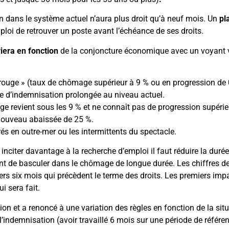
n dans le système actuel n’aura plus droit qu’à neuf mois. Un
pl
oi de retrouver un poste avant l’échéance de ses droits.
iera en fonction
de la conjoncture économique avec un voyant 
« rouge » (taux de chômage supérieur à 9 % ou en progression de 0,
ée d’indemnisation prolongée au niveau actuel.
e revient sous les 9 % et ne connaît pas de progression supérieur
 nouveau abaissée de 25 %.
s en outre-mer ou les intermittents du spectacle.
inciter davantage à la recherche d’emploi il faut réduire la duré
ant de basculer dans le chômage de longue durée. Les chiffres de 
ers six mois qui précèdent le terme des droits. Les premiers imp
i sera fait.
 et a renoncé à une variation des règles en fonction de la situa
l’indemnisation (avoir travaillé 6 mois sur une période de référ