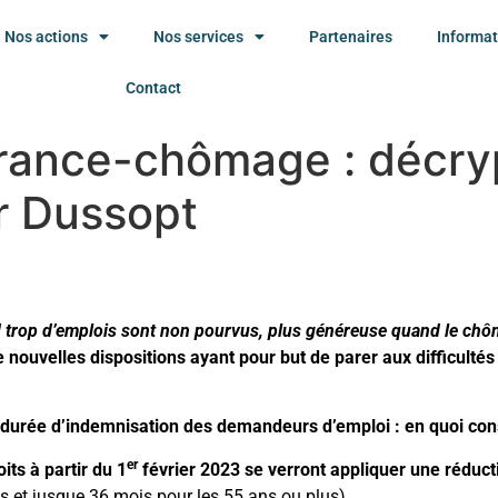
Nos actions
Nos services
Partenaires
Informat
Contact
urance-chômage : décry
r Dussopt
d trop d’emplois sont non pourvus, plus généreuse quand le chô
nouvelles dispositions ayant pour but de parer aux difficultés
durée d’indemnisation des demandeurs d’emploi : en quoi consi
er
ts à partir du 1
février 2023 se verront appliquer une réduct
 et jusque 36 mois pour les 55 ans ou plus)
.