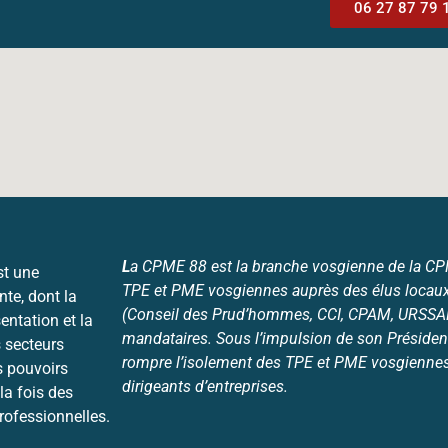
06 27 87 79 
L
a CPME 88 est la branche vosgienne de la CPME
st une
TPE et PME vosgiennes auprès des élus locaux
nte, dont la
(Conseil des Prud’hommes, CCI, CPAM, URSSAF,
entation et la
mandataires. Sous l’impulsion de son Président
 secteurs
rompre l’isolement des TPE et PME vosgiennes 
s pouvoirs
dirigeants d’entreprises.
la fois des
professionnelles.