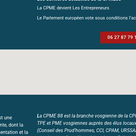
La CPME devient Les Entrepreneurs
Le Parlement européen vote sous conditions l’a
06 27 87 79 
L
a CPME 88 est la branche vosgienne de la CPME
st une
TPE et PME vosgiennes auprès des élus locaux
nte, dont la
(Conseil des Prud’hommes, CCI, CPAM, URSSAF,
entation et la