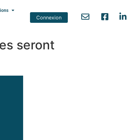
ions
Connexion
res seront