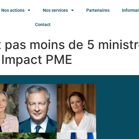
Nos actions
Nos services
Partenaires
Informat
Contact
t pas moins de 5 minist
n Impact PME