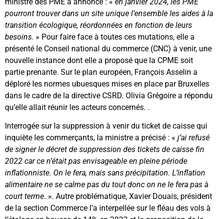
ministre des PME a annoncé : «
en janvier 2024, les PME
pourront trouver dans un site unique l’ensemble les aides à la
transition écologique, réordonnées en fonction de leurs
besoins.
» Pour faire face à toutes ces mutations, elle a
présenté le Conseil national du commerce (CNC) à venir, une
nouvelle instance dont elle a proposé que la CPME soit
partie prenante. Sur le plan européen, François Asselin a
déploré les normes ubuesques mises en place par Bruxelles
dans le cadre de la directive CSRD. Olivia Grégoire a répondu
qu’elle allait réunir les acteurs concernés. .
Interrogée sur la suppression à venir du ticket de caisse qui
inquiète les commerçants, la ministre a précisé : «
j’ai refusé
de signer le décret de suppression des tickets de caisse fin
2022 car ce n’était pas envisageable en pleine période
inflationniste. On le fera, mais sans précipitation. L’inflation
alimentaire ne se calme pas du tout donc on ne le fera pas à
court terme
. ». Autre problématique, Xavier Douais, président
de la section Commerce l’a interpellée sur le fléau des vols à