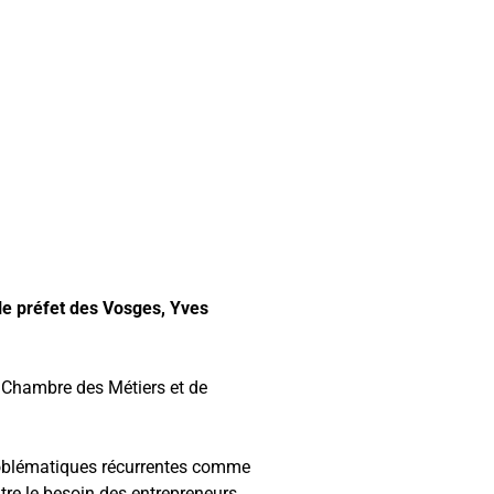
 le préfet des Vosges, Yves
a Chambre des Métiers et de
problématiques récurrentes comme
tre le besoin des entrepreneurs