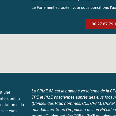
Le Parlement européen vote sous conditions l’a
06 27 87 79 
L
a CPME 88 est la branche vosgienne de la CPME
st une
TPE et PME vosgiennes auprès des élus locaux
nte, dont la
(Conseil des Prud’hommes, CCI, CPAM, URSSAF,
entation et la
mandataires. Sous l’impulsion de son Président
 secteurs
rompre l’isolement des TPE et PME vosgiennes 