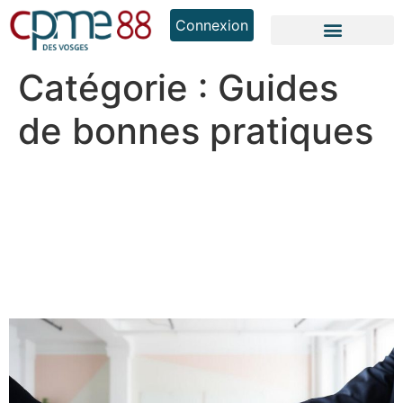
Connexion
Catégorie :
Guides
de bonnes pratiques
La CPME lance un guide
pratique pour réussir la
transmission de votre
entreprise